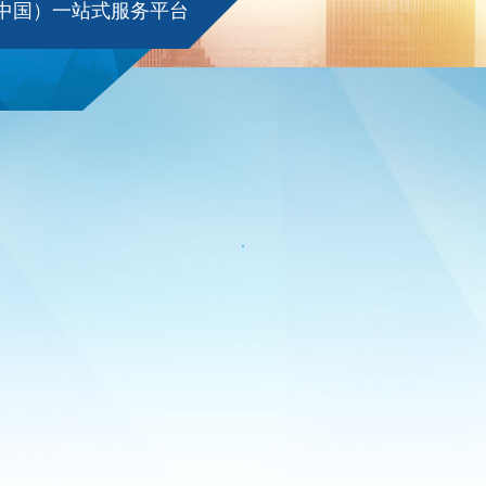
中国）一站式服务平台