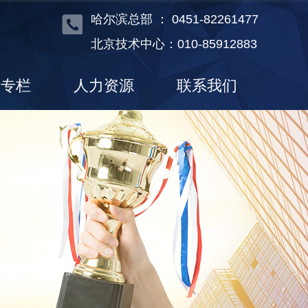
哈尔滨总部 ： 0451-82261477
北京技术中心：010-85912883
术专栏
人力资源
联系我们