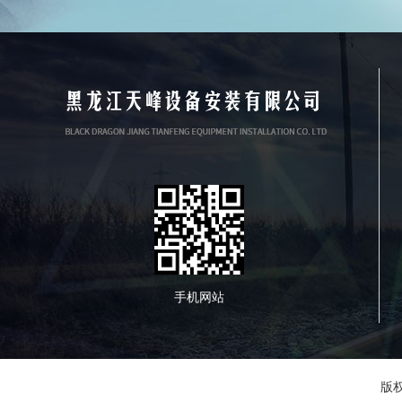
手机网站
版