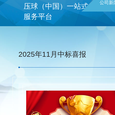
公司新
压球（中国）一站式
服务平台
2025年11月中标喜报