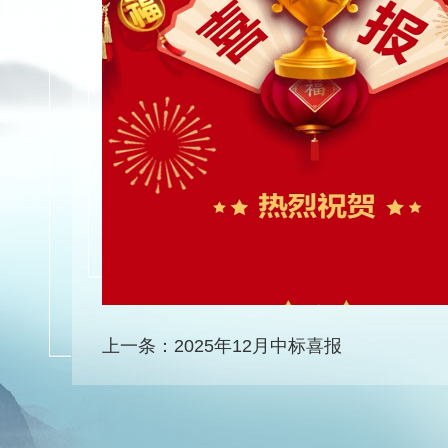
上一条：2025年12月中标喜报