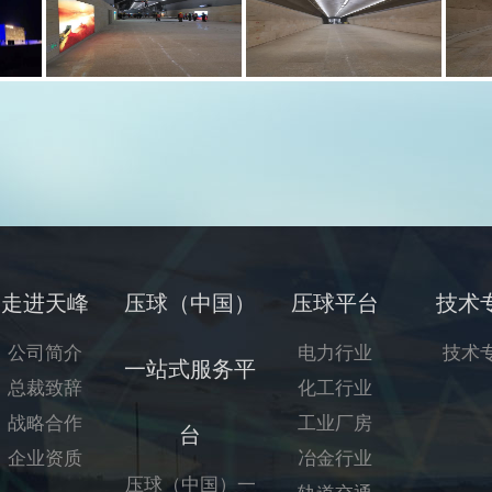
走进天峰
压球（中国）
压球平台
技术
公司简介
电力行业
技术
一站式服务平
总裁致辞
化工行业
战略合作
工业厂房
台
企业资质
冶金行业
压球（中国）一