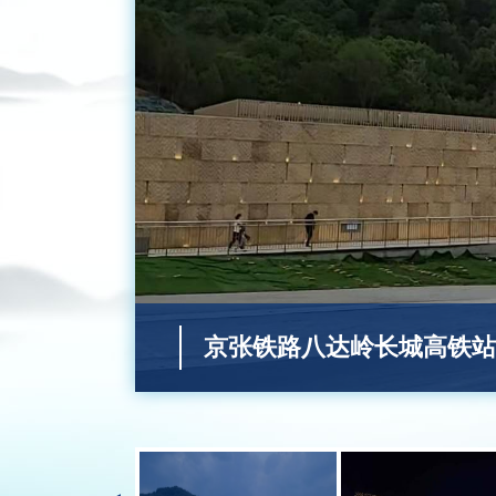
京张铁路八达岭长城高铁站