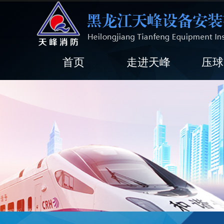
首页
走进天峰
压球
国）
服务