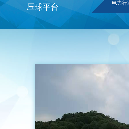
电力行
压球平台