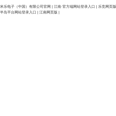
米乐电子（中国）有限公司官网
|
江南·官方端网站登录入口
|
乐竞网页版
半岛平台网站登录入口
|
江南网页版
|