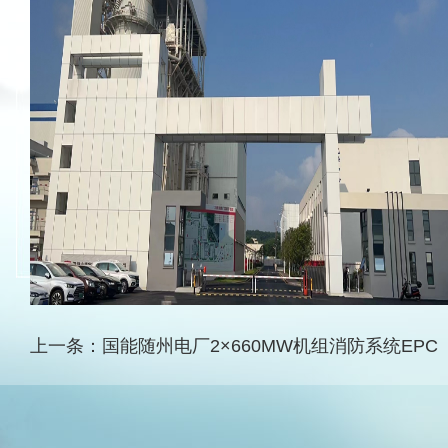
上一条：国能随州电厂2×660MW机组消防系统EPC