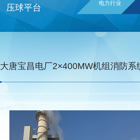
电力行业
压球平台
大唐宝昌电厂2×400MW机组消防系