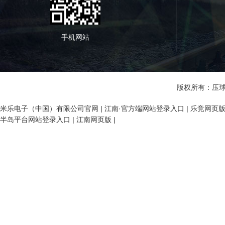
手机网站
版权所有：压
米乐电子（中国）有限公司官网
|
江南·官方端网站登录入口
|
乐竞网页版
半岛平台网站登录入口
|
江南网页版
|