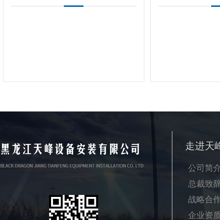
走进天
公司简
总裁致
战略合
企业资